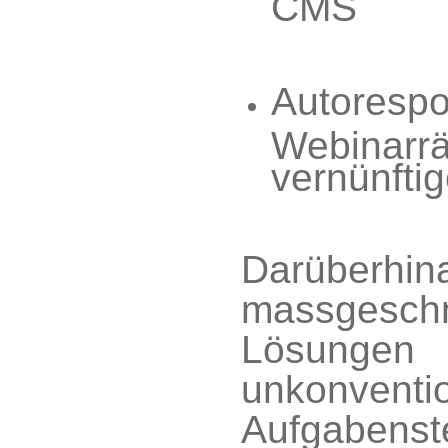
CMS
Autoresp
Webinarr
vernünfti
Darüberhi
massgeschn
Lösu
unkonventio
Aufgabenst