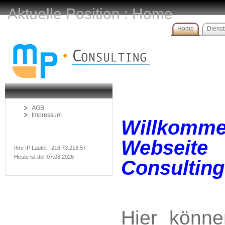
Aktuelle Position : Home
Home
Dienst
AGB
Impressum
Willkom
Websei
Ihre IP Lautet : 216.73.216.57
Heute ist der 07.08.2026
Consulting
Hier könne